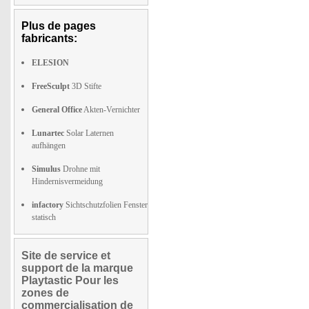
Plus de pages
fabricants:
ELESION
FreeSculpt
3D Stifte
General Office
Akten-Vernichter
Lunartec
Solar Laternen
aufhängen
Simulus
Drohne mit
Hindernisvermeidung
infactory
Sichtschutzfolien Fenster
statisch
Site de service et
support de la marque
Playtastic Pour les
zones de
commercialisation de