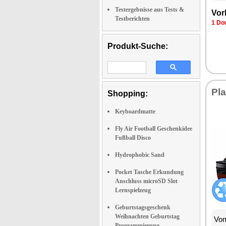
Testergebnisse aus Tests &
Vor­
Testberichten
1 Dow
Produkt-Suche:
Pla
Shopping:
Keyboardmatte
Fly Air Football Geschenkidee
Fußball Disco
Hydrophobic Sand
Pocket Tasche Erkundung
Anschluss microSD Slot
Lernspielzeug
Geburtstagsgeschenk
Weihnachten Geburtstag
Vom
Programmierung