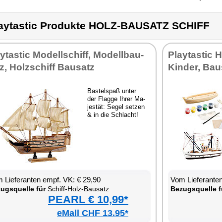
aytastic Produkte HOLZ-BAUSATZ SCHIFF
y­tas­tic Mo­dell­schiff, Mo­dell­bau­
Play­tas­tic 
z, Holz­schiff Bau­satz
Kin­der, Bau
Bas­tel­spaß un­ter
der Flag­ge Ih­rer Ma­
jes­tät: Se­gel set­zen
& in die Schlacht!
 Lie­fe­ran­ten empf. VK: € 29,90
Vom Lie­fe­ran­t
zugs­quel­le für
Schiff-Holz-Bau­satz
Be­zugs­quel­le f
PEARL € 10,99*
eMall CHF 13.95*