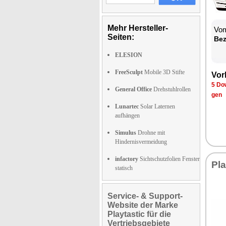
Mehr Hersteller-
Vom
Seiten:
Be­
ELESION
FreeSculpt
Mobile 3D Stifte
Vor­
5 Dow
General Office
Drehstuhlrollen
gen
Lunartec
Solar Laternen
aufhängen
Simulus
Drohne mit
Hindernisvermeidung
infactory
Sichtschutzfolien Fenster
Pla
statisch
Service- & Support-
Website der Marke
Playtastic für die
Vertriebsgebiete