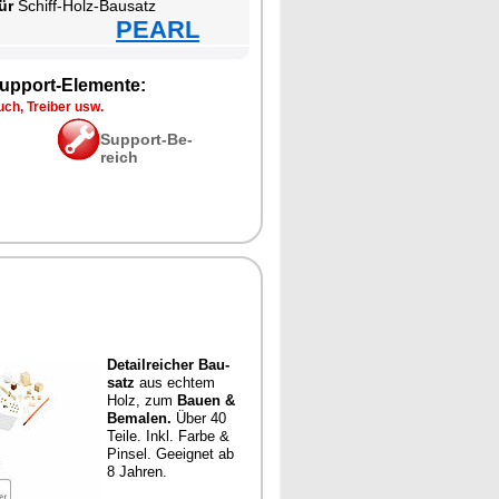
ür
Schiff-Holz-Bau­satz
PEARL
up­port-Ele­men­te:
ch, Trei­ber usw.
Sup­port-Be­
reich
De­tail­rei­cher Bau­
satz
aus ech­tem
Holz, zum
Bau­en &
Be­ma­len.
Über 40
Tei­le. Inkl. Far­be &
Pin­sel. Ge­eig­net ab
8 Jah­ren.