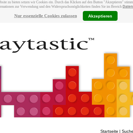
bsite zu bieten setzen wir Cookies ein. Durch das Klicken auf den Button "Akzeptieren" stim
ormationen zur Verwendung und den Widerspruchsmöglichkeiten finden Sie im Bereich
Daten
Nur essenzielle Cookies zulassen
Akzeptieren
Startseite
| Suche