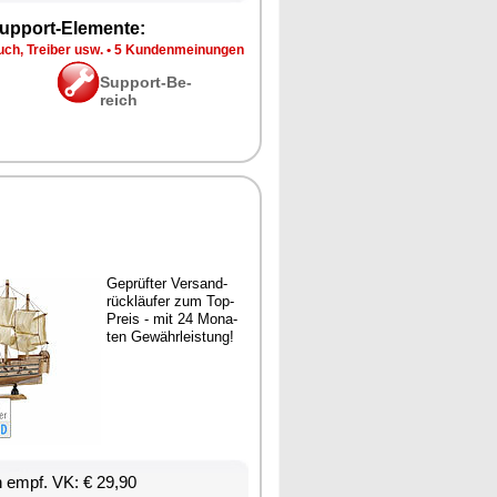
up­port-Ele­men­te:
ch, Trei­ber usw.
•
5 Kun­den­mei­nun­gen
Sup­port-Be­
reich
Ge­prüf­ter Ver­sand­
rück­läu­fer zum Top-
Preis - mit 24 Mo­na­
ten Ge­währ­leis­tung!
en empf. VK: € 29,90