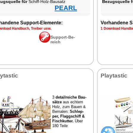
zugs­quel­le für
Schiff-Holz-Bau­satz
Be­zugs­quel­le f
PEARL
han­de­ne Sup­port-Ele­men­te:
Vor­han­de­ne S
n­load Hand­buch, Trei­ber usw.
1 Down­load Hand­bu
Sup­port-Be­
reich
y­tas­tic
Play­tas­tic
3
de­tail­rei­che Bau­
sät­ze
aus ech­tem
Holz, zum Bau­en &
Be­ma­len:
Schlep­
per, Flagg­schiff &
Fisch­kut­ter.
Über
180 Tei­le