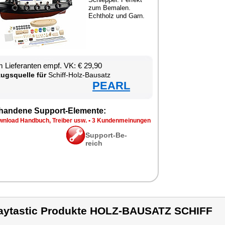
zum Be­ma­len.
Echt­holz und Garn.
 Lie­fe­ran­ten empf. VK: € 29,90
zugs­quel­le für
Schiff-Holz-Bau­satz
PEARL
han­de­ne Sup­port-Ele­men­te:
n­load Hand­buch, Trei­ber usw.
•
3 Kun­den­mei­nun­gen
Sup­port-Be­
reich
aytastic Produkte HOLZ-BAUSATZ SCHIFF