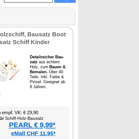
Holz­schiff, Bau­satz Boot
­satz Schiff Kin­der
De­tail­rei­cher Bau­
satz
aus ech­tem
Holz, zum
Bau­en &
Be­ma­len.
Über 40
Tei­le. Inkl. Far­be &
Pin­sel. Ge­eig­net ab
8 Jah­ren.
en empf. VK: € 29,90
ür
Schiff-Holz-Bau­satz
PEARL € 9,99*
eMall CHF 11.95*