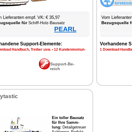
 Lie­fe­ran­ten empf. VK: € 35,97
Vom Lie­fe­ran­t
zugs­quel­le für
Schiff-Holz-Bau­satz
Be­zugs­quel­le f
PEARL
han­de­ne Sup­port-Ele­men­te:
Vor­han­de­ne S
n­load Hand­buch, Trei­ber usw.
•
12 Kun­den­mei­nun­
1 Down­load Hand­bu
Sup­port-Be­
reich
y­tas­tic
Ein tol­ler Bau­satz
für Ih­re Samm­
lung:
De­tail­ge­treu­er
Schlep­per. Per­fekt