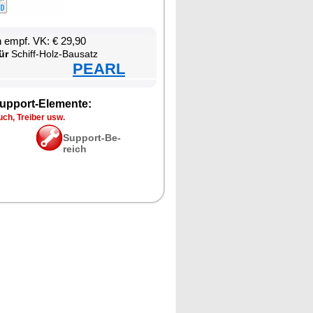
en empf. VK: € 29,90
ür
Schiff-Holz-Bau­satz
PEARL
up­port-Ele­men­te:
ch, Trei­ber usw.
Sup­port-Be­
reich