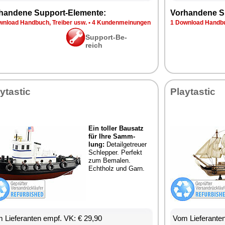
han­de­ne Sup­port-Ele­men­te:
Vor­han­de­ne S
n­load Hand­buch, Trei­ber usw.
•
4 Kun­den­mei­nun­gen
1 Down­load Hand­bu
Sup­port-Be­
reich
y­tas­tic
Play­tas­tic
Ein tol­ler Bau­satz
für Ih­re Samm­
lung:
De­tail­ge­treu­er
Schlep­per. Per­fekt
zum Be­ma­len.
Echt­holz und Garn.
 Lie­fe­ran­ten empf. VK: € 29,90
Vom Lie­fe­ran­t