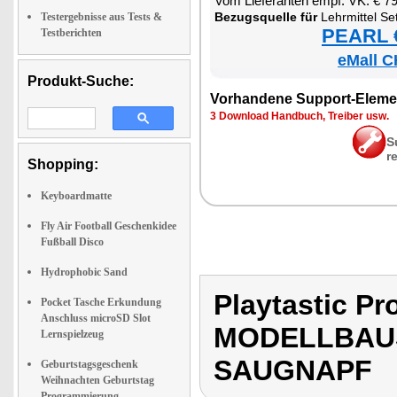
Vom Lie­fe­ran­ten empf. VK: € 7
Be­zugs­quel­le für
Lehr­mit­tel Set Kind For­schung 
Testergebnisse aus Tests &
PEARL €
Testberichten
eMall C
Produkt-Suche:
Vor­han­de­ne Sup­port-Ele­me
3 Down­load Hand­buch, Trei­ber usw.
S
r
Shopping:
Keyboardmatte
Fly Air Football Geschenkidee
Fußball Disco
Hydrophobic Sand
Playtastic 
Pocket Tasche Erkundung
Anschluss microSD Slot
MODELLBAUS
Lernspielzeug
SAUGNAPF
Geburtstagsgeschenk
Weihnachten Geburtstag
Programmierung