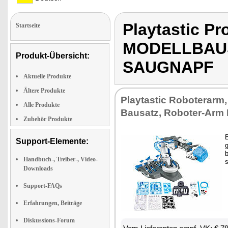
Playtastic 
Startseite
MODELLBAUS
Produkt-Übersicht:
SAUGNAPF
Aktuelle Produkte
Ältere Produkte
Play­tas­tic Ro­bo­ter­arm,
Alle Produkte
Bau­satz, Ro­bo­ter-Arm
Zubehör Produkte
B
Support-Elemente:
g
b
Handbuch-, Treiber-, Video-
s
Downloads
Support-FAQs
Erfahrungen, Beiträge
Diskussions-Forum