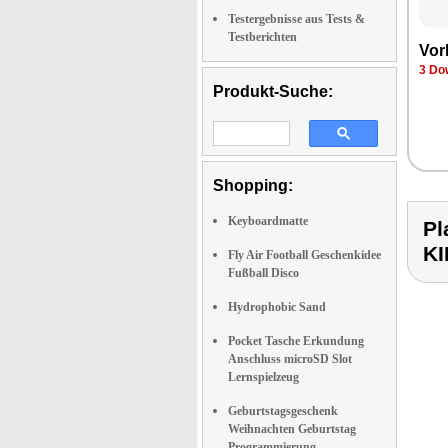
Testergebnisse aus Tests &
Testberichten
Vor­
3 Dow
Produkt-Suche:
Shopping:
Keyboardmatte
Pl
K
Fly Air Football Geschenkidee
Fußball Disco
Hydrophobic Sand
Pocket Tasche Erkundung
Anschluss microSD Slot
Lernspielzeug
Geburtstagsgeschenk
Weihnachten Geburtstag
Programmierung