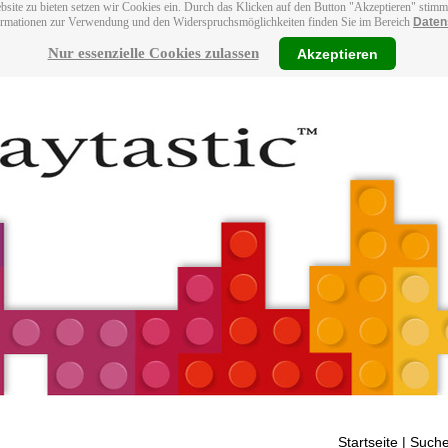
bsite zu bieten setzen wir Cookies ein. Durch das Klicken auf den Button "Akzeptieren" stim
ormationen zur Verwendung und den Widerspruchsmöglichkeiten finden Sie im Bereich
Daten
Nur essenzielle Cookies zulassen
Akzeptieren
Startseite
| Suche