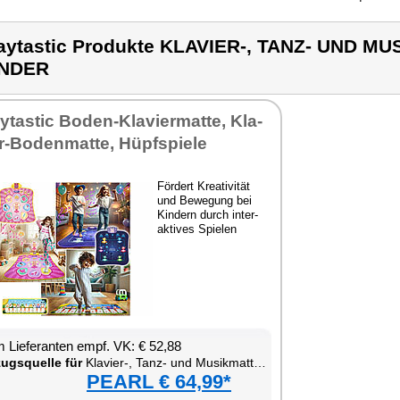
aytastic Produkte KLAVIER-, TANZ- UND M
INDER
y­tas­tic Bo­den-Kla­vier­mat­te, Kla­
r-Bo­den­mat­te, Hüpf­spie­le
För­dert Krea­ti­vi­tät
und Be­we­gung bei
Kin­dern durch in­ter­
ak­ti­ves Spie­len
 Lie­fe­ran­ten empf. VK: € 52,88
zugs­quel­le für
Kla­vier-, Tanz- und Mu­sik­mat­te für Kin­der
PEARL € 64,99*