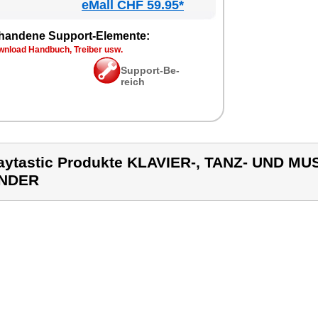
eMall CHF 59.95*
han­de­ne Sup­port-Ele­men­te:
n­load Hand­buch, Trei­ber usw.
Sup­port-Be­
reich
aytastic Produkte KLAVIER-, TANZ- UND M
INDER