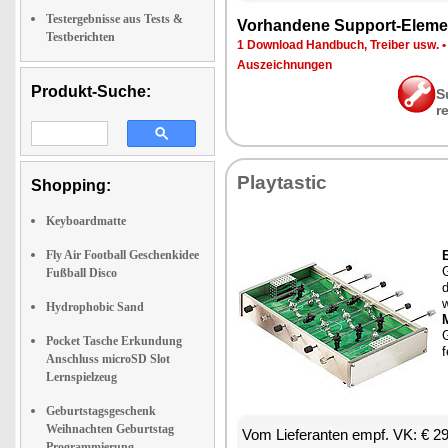
Testergebnisse aus Tests &
Vor­han­de­ne Sup­port-Ele­me
Testberichten
1 Down­load Hand­buch, Trei­ber usw.
Aus­zeich­nun­gen
Produkt-Suche:
S
r
Play­tas­tic
Shopping:
Keyboardmatte
Fly Air Football Geschenkidee
E
G
Fußball Disco
d
w
Hydrophobic Sand
M
G
Pocket Tasche Erkundung
f
Anschluss microSD Slot
Lernspielzeug
Geburtstagsgeschenk
Weihnachten Geburtstag
Vom Lie­fe­ran­ten empf. VK: € 2
Programmierung