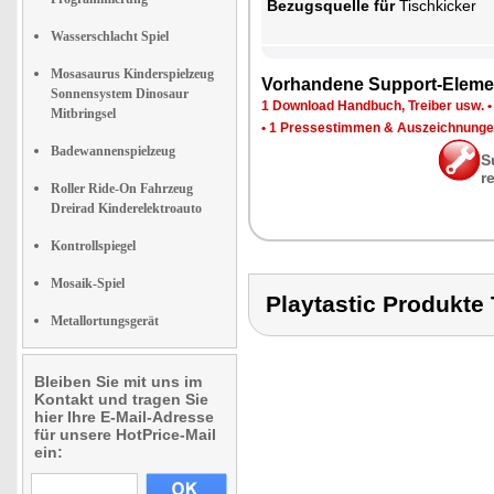
Be­zugs­quel­le für
Tisch­ki­cker
Wasserschlacht Spiel
Mosasaurus Kinderspielzeug
Vor­han­de­ne Sup­port-Ele­me
Sonnensystem Dinosaur
1 Down­load Hand­buch, Trei­ber usw.
Mitbringsel
•
1 Pres­se­stim­men & Aus­zeich­nun­g
Badewannenspielzeug
S
r
Roller Ride-On Fahrzeug
Dreirad Kinderelektroauto
Kontrollspiegel
Mosaik-Spiel
Playtastic Produkt
Metallortungsgerät
Bleiben Sie mit uns im
Kontakt und tragen Sie
hier Ihre E-Mail-Adresse
für unsere HotPrice-Mail
ein: