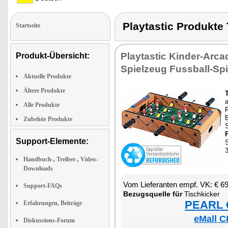
Playtastic Produkt
Startseite
Play­tas­tic Kin­der-Ar­ca
Produkt-Übersicht:
Spiel­zeug Fuss­ball-Spie
Aktuelle Produkte
Ältere Produkte
T
a
Alle Produkte
B
Zubehör Produkte
S
F
Support-Elemente:
S
Handbuch-, Treiber-, Video-
Downloads
Vom Lie­fe­ran­ten empf. VK: € 6
Support-FAQs
Be­zugs­quel­le für
Tisch­ki­cker
PEARL €
Erfahrungen, Beiträge
eMall C
Diskussions-Forum