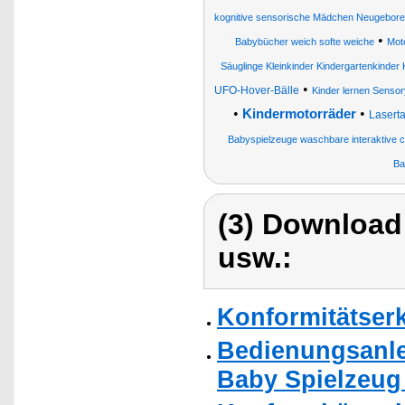
kognitive sensorische Mädchen Neugebor
•
Babybücher weich softe weiche
Mot
Säuglinge Kleinkinder Kindergartenkinder
•
UFO-Hover-Bälle
Kinder lernen Sensor
•
•
Kindermotorräder
Laserta
Babyspielzeuge waschbare interaktive 
Ba
(3) Download
usw.:
Konformitätser
Bedienungsanle
Baby Spielzeug 