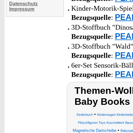
Datenschutz
Kinder-Motorik-Spiel
Impressum
PEAR
Bezugsquelle
:
3D-Stoffbuch "Dinosau
PEAR
Bezugsquelle
:
3D-Stoffbuch "Wald" 
PEAR
Bezugsquelle
:
6er-Set Sensorik-Bäl
PEAR
Bezugsquelle
:
Themen-Wolk
Baby Books
•
Kinderbuch
Kinderwagen Kinderbett
Plüschfiguren Toys Kuscheltiere flau
•
Magnetische Dartscheibe
Babyspi