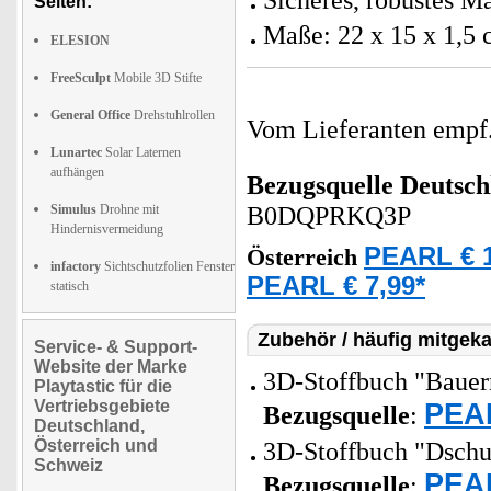
Sicheres, robustes Ma
Seiten:
Maße: 22 x 15 x 1,5 
ELESION
FreeSculpt
Mobile 3D Stifte
General Office
Drehstuhlrollen
Vom Lieferanten emp
Lunartec
Solar Laternen
aufhängen
Bezugsquelle
Deutsch
Simulus
Drohne mit
B0DQPRKQ3P
Hindernisvermeidung
PEARL € 1
Österreich
infactory
Sichtschutzfolien Fenster
PEARL € 7,99*
statisch
Zubehör / häufig mitgeka
Service- & Support-
Website der Marke
3D-Stoffbuch "Bauern
Playtastic für die
Vertriebsgebiete
PEAR
Bezugsquelle
:
Deutschland,
Österreich und
3D-Stoffbuch "Dschun
Schweiz
PEAR
Bezugsquelle
: