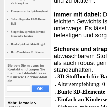
und zu blättern.
Ziel-Projektor
Ferngesteuertes Spielzeugboot
Immer mit dabei:
D
Selbstfliegender UFO-Hover-
leichten Gewichts is
Ball
unterwegs. Es lässt
Singender, sprechender und
befestigen und sorgt
tanzender Kaktus
Boule-Spiel mit Metallkugeln
Sicheres und strap
Box-Maschinen für Kinder
abwaschbarem Stoff,
als auch robust ge
Bleiben Sie mit uns im
standzuhalten.
Kontakt und tragen Sie
hier Ihre E-Mail-Adresse
3D-Stoffbuch für B
für unsere HotPrice-Mail
ein:
Altersempfehlung: 0 
Bunte 3D-Elemente
Einfach an Kinderwa
Mehr Hersteller-