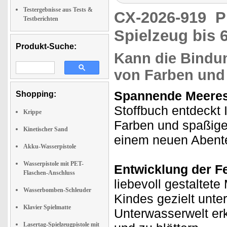
Testergebnisse aus Tests &
CX-2026-919
P
Testberichten
Spielzeug bis 
Produkt-Suche:
Kann die Bindu
von Farben und
Spannende Meeres
Shopping:
Stoffbuch entdeckt 
Krippe
Farben und spaßige
Kinetischer Sand
einem neuen Abent
Akku-Wasserpistole
Wasserpistole mit PET-
Entwicklung der F
Flaschen-Anschluss
liebevoll gestaltet
Wasserbomben-Schleuder
Kindes gezielt unte
Klavier Spielmatte
Unterwasserwelt erk
Lasertag-Spielzeugpistole mit