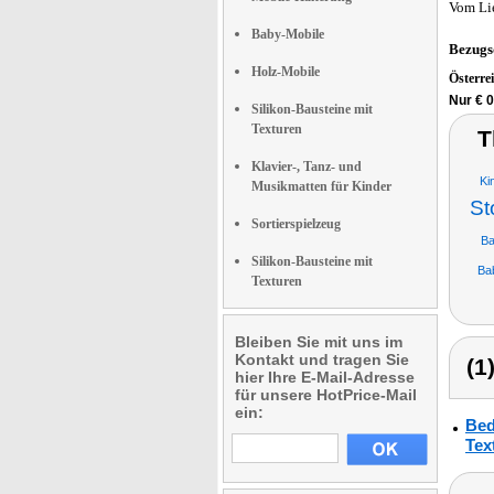
Vom Li
Baby-Mobile
Bezugs
Holz-Mobile
Österre
Nur € 0
Silikon-Bausteine mit
Texturen
T
Klavier-, Tanz- und
Ki
Musikmatten für Kinder
St
Sortierspielzeug
Ba
Silikon-Bausteine mit
Ba
Texturen
Bleiben Sie mit uns im
Kontakt und tragen Sie
(1
hier Ihre E-Mail-Adresse
für unsere HotPrice-Mail
ein:
Bed
Tex