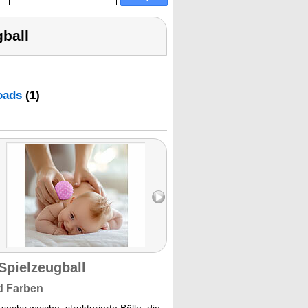
gball
oads
(1)
 Spielzeugball
d Farben