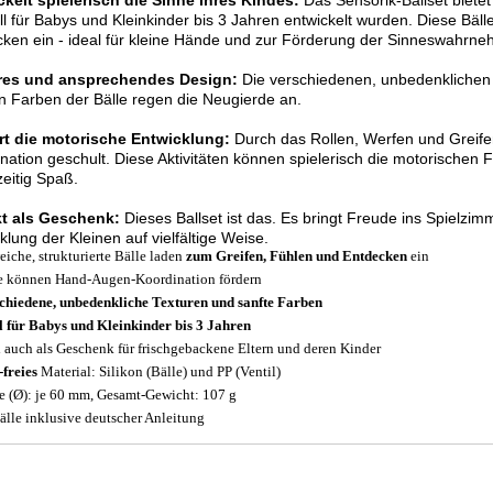
kelt spielerisch die Sinne Ihres Kindes:
Das Sensorik-Ballset bietet 
ll für Babys und Kleinkinder bis 3 Jahren entwickelt wurden. Diese Bäl
ken ein - ideal für kleine Hände und zur Förderung der Sinneswahrn
res und ansprechendes Design:
Die verschiedenen, unbedenklichen
n Farben der Bälle regen die Neugierde an.
rt die motorische Entwicklung:
Durch das Rollen, Werfen und Greife
nation geschult. Diese Aktivitäten können spielerisch die motorischen
zeitig Spaß.
kt als Geschenk:
Dieses Ballset ist das. Es bringt Freude ins Spielzimm
klung der Kleinen auf vielfältige Weise.
eiche, strukturierte Bälle laden
zum Greifen, Fühlen und Entdecken
ein
e können Hand-Augen-Koordination fördern
chiedene, unbedenkliche Texturen und sanfte Farben
l für Babys und Kleinkinder bis 3 Jahren
l auch als Geschenk für frischgebackene Eltern und deren Kinder
freies
Material: Silikon (Bälle) und PP (Ventil)
 (Ø): je 60 mm, Gesamt-Gewicht: 107 g
älle inklusive deutscher Anleitung