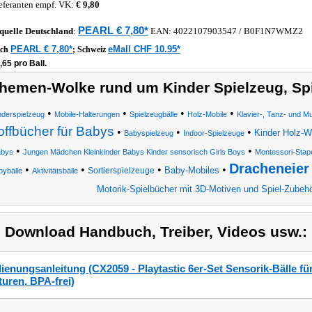
eferanten empf. VK:
€ 9,80
PEARL € 7,80*
quelle
Deutschland
:
EAN:
4022107903547
/ B0F1N7WMZ2
PEARL € 7,80*
eMall CHF 10.95*
ich
;
Schweiz
,65 pro Ball.
hemen-Wolke rund um Kinder Spielzeug, Spi
•
•
•
•
nderspielzeug
Mobile-Halterungen
Spielzeugbälle
Holz-Mobile
Klavier-, Tanz- und M
offbücher für Babys
•
•
•
Kinder Holz-
Babyspielzeug
Indoor-Spielzeuge
•
•
bys
Jungen Mädchen Kleinkinder Babys Kinder sensorisch Girls Boys
Montessori-Stape
Dracheneier
•
•
•
•
Baby-Mobiles
Sortierspielzeuge
bybälle
Aktivitätsbälle
Motorik-Spielbücher mit 3D-Motiven und Spiel-Zubeh
) Download Handbuch, Treiber, Videos usw.:
ienungsanleitung (CX2059 - Playtastic 6er-Set Sensorik-Bälle fü
turen, BPA-frei)