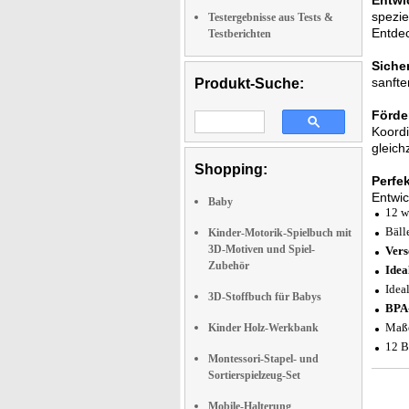
Entwic
spezie
Testergebnisse aus Tests &
Entdec
Testberichten
Siche
sanfte
Produkt-Suche:
Förde
Koordi
gleich
Shopping:
Perfe
Entwic
Baby
12 w
Bäll
Kinder-Motorik-Spielbuch mit
3D-Motiven und Spiel-
Vers
Zubehör
Idea
Idea
3D-Stoffbuch für Babys
BPA-
Maße
Kinder Holz-Werkbank
12 B
Montessori-Stapel- und
Sortierspielzeug-Set
Mobile-Halterung