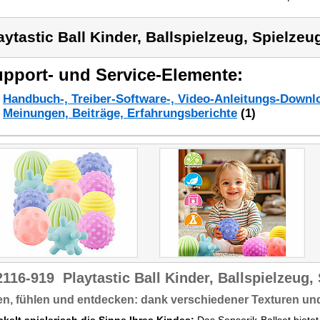
aytastic Ball Kinder, Ballspielzeug, Spielzeu
pport- und Service-Elemente:
Handbuch-, Treiber-Software-, Video-Anleitungs-Downl
Meinungen, Beiträge, Erfahrungsberichte
(1)
2116-919
Playtastic Ball Kinder, Ballspielzeug,
en, fühlen und entdecken: dank verschiedener Texturen un