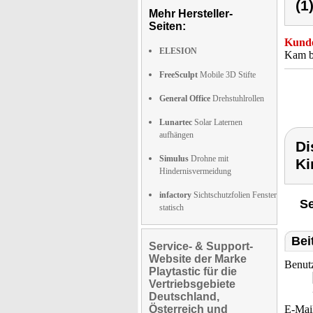
(1
Mehr Hersteller-
Seiten:
Kunde
ELESION
Kam be
FreeSculpt
Mobile 3D Stifte
General Office
Drehstuhlrollen
Lunartec
Solar Laternen
aufhängen
Di
Simulus
Drohne mit
Ki
Hindernisvermeidung
infactory
Sichtschutzfolien Fenster
Se
statisch
Bei
Service- & Support-
Website der Marke
Benut
Playtastic für die
Vertriebsgebiete
Deutschland,
Österreich und
E-Mai