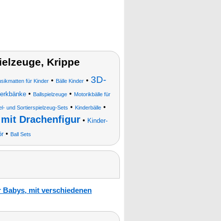
elzeuge, Krippe
3D-
•
•
usikmatten für Kinder
Bälle Kinder
•
•
Werkbänke
Ballspielzeuge
Motorikbälle für
•
•
l- und Sortierspielzeug-Sets
Kinderbälle
 mit Drachenfigur
•
Kinder-
•
ör
Ball Sets
r Babys, mit verschiedenen