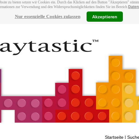
bsite zu bieten setzen wir Cookies ein. Durch das Klicken auf den Button "Akzeptieren" stim
ormationen zur Verwendung und den Widerspruchsmöglichkeiten finden Sie im Bereich
Daten
Nur essenzielle Cookies zulassen
Akzeptieren
Startseite
| Suche