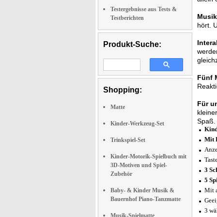
Testergebnisse aus Tests &
Musik
Testberichten
hört. 
Intera
Produkt-Suche:
werden
gleich
Fünf M
Reakti
Shopping:
Für u
Matte
kleine
Spaß.
Kinder-Werkzeug-Set
Kind
Mit 
Trinkspiel-Set
Anze
Kinder-Motorik-Spielbuch mit
Tast
3D-Motiven und Spiel-
3 Sc
Zubehör
5 Sp
Mit 
Baby- & Kinder Musik &
Bauernhof Piano-Tanzmatte
Geei
3 wä
Musik-Spielmatte