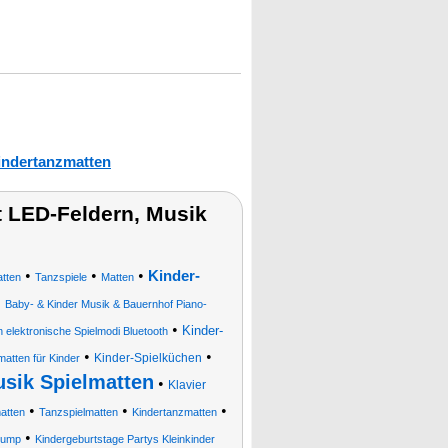
indertanzmatten
 LED-Feldern, Musik
•
•
•
Kinder-
tten
Tanzspiele
Matten
•
Baby- & Kinder Musik & Bauernhof Piano-
•
Kinder-
lektronische Spielmodi Bluetooth
•
•
Kinder-Spielküchen
matten für Kinder
sik Spielmatten
•
Klavier
•
•
•
atten
Tanzspielmatten
Kindertanzmatten
•
Jump
Kindergeburtstage Partys Kleinkinder