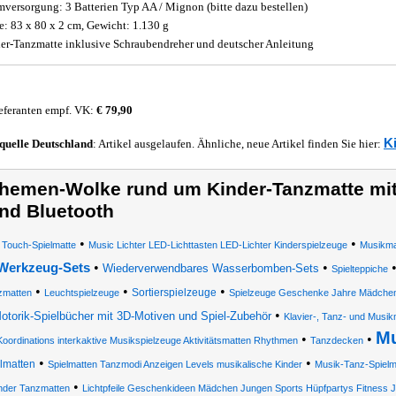
mversorgung: 3 Batterien Typ AA / Mignon (bitte dazu bestellen)
: 83 x 80 x 2 cm, Gewicht: 1.130 g
er-Tanzmatte inklusive Schraubendreher und deutscher Anleitung
eferanten empf. VK:
€ 79,90
K
quelle
Deutschland
: Artikel ausgelaufen. Ähnliche, neue Artikel finden Sie hier:
hemen-Wolke rund um Kinder-Tanzmatte mit
nd Bluetooth
•
•
Touch-Spielmatte
Music Lichter LED-Lichttasten LED-Lichter Kinderspielzeuge
Musikma
•
•
Werkzeug-Sets
Wiederverwendbares Wasserbomben-Sets
Spielteppiche
•
•
•
Sortierspielzeuge
zmatten
Leuchtspielzeuge
Spielzeuge Geschenke Jahre Mädchen e
•
otorik-Spielbücher mit 3D-Motiven und Spiel-Zubehör
Klavier-, Tanz- und Musik
Mu
•
•
Koordinations interkaktive Musikspielzeuge Aktivitätsmatten Rhythmen
Tanzdecken
•
•
lmatten
Spielmatten Tanzmodi Anzeigen Levels musikalische Kinder
Musik-Tanz-Spielm
•
nder Tanzmatten
Lichtpfeile Geschenkideen Mädchen Jungen Sports Hüpfpartys Fitness 