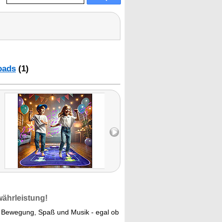
oads
(1)
währleistung!
r Bewegung, Spaß und Musik - egal ob