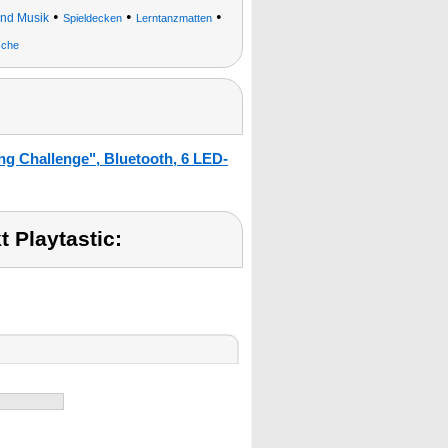
•
•
•
und Musik
Spieldecken
Lerntanzmatten
sche
ng Challenge", Bluetooth, 6 LED-
 Playtastic: