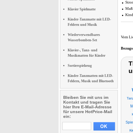
Stro
Maße
Klavier Spielmatte
Kind
Kinder-Tanzmatte mit LED-
Feldern und Musik
Wiederverwendbares
Vom Li
Wasserbomben-Set
Bezugs
Klavier-, Tanz- und
Musikmatten für Kinder
T
Sortierspielzeug
u
Kinder-Tanzmatten mit LED-
Feldern, Musik und Bluetooth
Bleiben Sie mit uns im
Tan
Kontakt und tragen Sie
M
hier Ihre E-Mail-Adresse
für unsere HotPrice-Mail
ein:
Spie
Ki