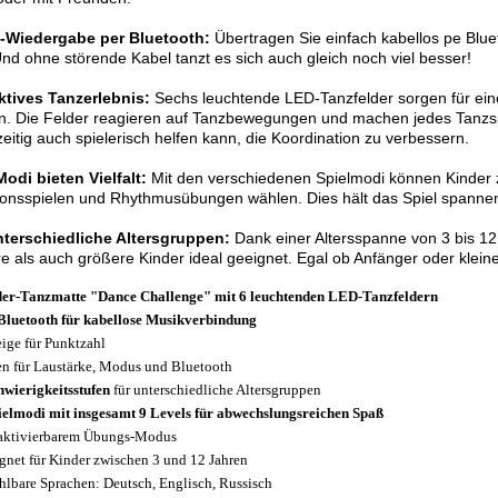
-Wiedergabe per Bluetooth:
Übertragen Sie einfach kabellos pe Bluet
Und ohne störende Kabel tanzt es sich auch gleich noch viel besser!
ktives Tanzerlebnis:
Sechs leuchtende LED-Tanzfelder sorgen für eine 
. Die Felder reagieren auf Tanzbewegungen und machen jedes Tanzspi
zeitig auch spielerisch helfen kann, die Koordination zu verbessern.
odi bieten Vielfalt:
Mit den verschiedenen Spielmodi können Kinder 
onsspielen und Rhythmusübungen wählen. Dies hält das Spiel spannen
nterschiedliche Altersgruppen:
Dank einer Altersspanne von 3 bis 12 
re als auch größere Kinder ideal geeignet. Egal ob Anfänger oder kleine
er-Tanzmatte "Dance Challenge"
mit 6 leuchtenden LED-Tanzfeldern
Bluetooth für kabellose Musikverbindung
ige für Punktzahl
en für Laustärke, Modus und Bluetooth
hwierigkeitsstufen
für unterschiedliche Altersgruppen
ielmodi mit insgesamt 9 Levels für abwechslungsreichen Spaß
aktivierbarem Übungs-Modus
gnet für Kinder zwischen 3 und 12 Jahren
hlbare Sprachen: Deutsch, Englisch, Russisch