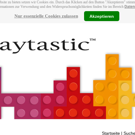
bsite zu bieten setzen wir Cookies ein. Durch das Klicken auf den Button "Akzeptieren" stim
ormationen zur Verwendung und den Widerspruchsmöglichkeiten finden Sie im Bereich
Daten
Nur essenzielle Cookies zulassen
Akzeptieren
Startseite
| Suche