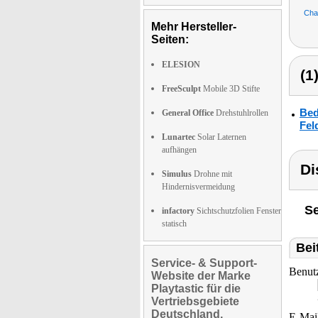
Cha
Mehr Hersteller-
Seiten:
ELESION
(1
FreeSculpt
Mobile 3D Stifte
Bed
General Office
Drehstuhlrollen
Fel
Lunartec
Solar Laternen
aufhängen
Di
Simulus
Drohne mit
Hindernisvermeidung
Se
infactory
Sichtschutzfolien Fenster
statisch
Bei
Service- & Support-
Benut
Website der Marke
Playtastic für die
Vertriebsgebiete
Deutschland,
E-Mai