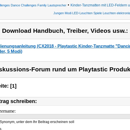
•
Kinder-Tanzmatten mit LED-Feldern 
llenges Dance Challenges Family Lautsprecher
Jungen Modi LED-Leuchten Spiele Leuchten elektroni
) Download Handbuch, Treiber, Videos usw.:
ienungsanleitung (CX2018 - Playtastic Kinder-Tanzmatte "Danci
der, 5 Modi)
skussions-Forum rund um Playtastic Produkt
ite: [1]
trag schreiben:
zername:
Synonym, unter dem Ihr Beitrag erscheinen soll
l: