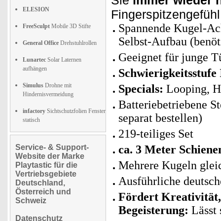
Sie
immer wieder 
ELESION
Fingerspitzengefühl 
Spannende Kugel-Acht
FreeSculpt
Mobile 3D Stifte
Selbst-Aufbau (benöt
General Office
Drehstuhlrollen
Geeignet für junge Tü
Lunartec
Solar Laternen
aufhängen
Schwierigkeitsstufe 
Simulus
Drohne mit
Specials:
Looping, H
Hindernisvermeidung
Batteriebetriebene St
infactory
Sichtschutzfolien Fenster
separat bestellen)
statisch
219-teiliges Set
Service- & Support-
ca. 3 Meter Schiene
Website der Marke
Mehrere Kugeln gleic
Playtastic für die
Vertriebsgebiete
Ausführliche deutsch
Deutschland,
Österreich und
Fördert Kreativität
Schweiz
Begeisterung:
Lässt 
Datenschutz