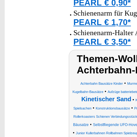
PEARL € 0,90*
Schienenarm für Kug
PEARL € 1,70*
Schienenarm-Halter 
PEARL € 3,50*
Themen-Wolk
Achterbahn-
•
Achterbahn Bausätze Kinder
Murme
•
Kugelbahn-Bausätze
Aufzüge batteriebe
Kinetischer Sand
•
K
•
•
Spielsachen
Konstruktionsbausätze
P
Rollerkoasters Schienen Verbindungsstüc
•
Bäusatze
Selbstfliegende UFO-Hove
•
Junior Kullerbahnen Rollbahnen Spielzeu