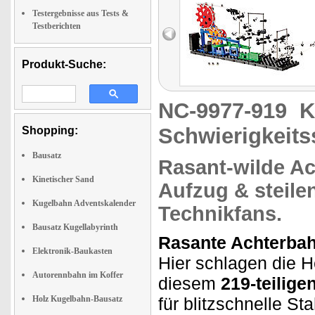
Testergebnisse aus Tests &
Testberichten
Produkt-Suche:
NC-9977-919
K
Schwierigkeitss
Shopping:
Bausatz
Rasant-wilde
Ac
Kinetischer Sand
Aufzug & steilen
Kugelbahn Adventskalender
Technikfans.
Bausatz Kugellabyrinth
Rasante Achterbahn
Elektronik-Baukasten
Hier schlagen die H
Autorennbahn im Koffer
diesem
219-teilige
Holz Kugelbahn-Bausatz
für blitzschnelle St