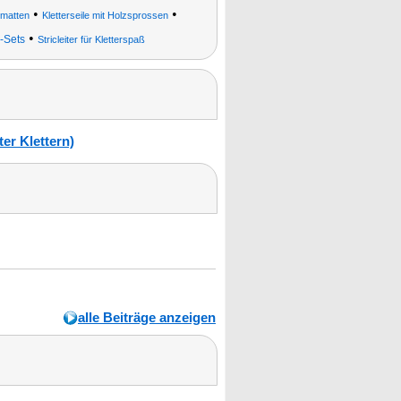
•
•
lmatten
Kletterseile mit Holzsprossen
•
-Sets
Stricleiter für Kletterspaß
ter Klettern)
alle Beiträge anzeigen