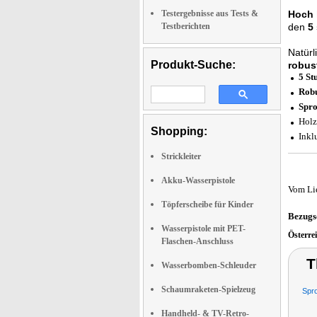
Testergebnisse aus Tests &
Hoch 
Testberichten
den
5
Natürl
Produkt-Suche:
robus
5 St
Robu
Spro
Holz
Shopping:
Inkl
Strickleiter
Akku-Wasserpistole
Vom Li
Töpferscheibe für Kinder
Bezugs
Wasserpistole mit PET-
Österre
Flaschen-Anschluss
T
Wasserbomben-Schleuder
Schaumraketen-Spielzeug
Spro
Handheld- & TV-Retro-