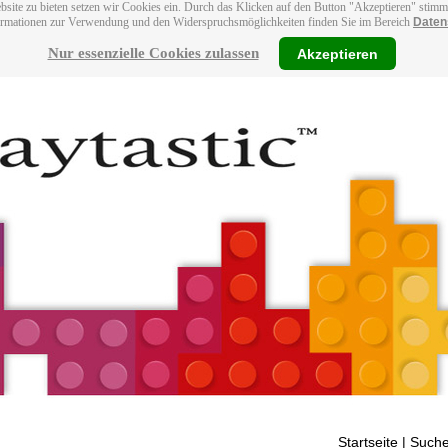
bsite zu bieten setzen wir Cookies ein. Durch das Klicken auf den Button "Akzeptieren" stim
ormationen zur Verwendung und den Widerspruchsmöglichkeiten finden Sie im Bereich
Daten
Nur essenzielle Cookies zulassen
Akzeptieren
Startseite
| Suche