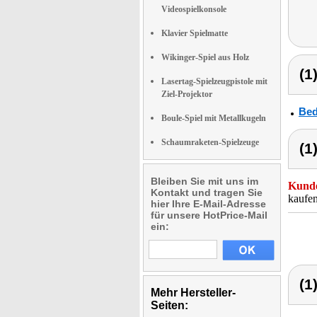
Videospielkonsole
Klavier Spielmatte
Wikinger-Spiel aus Holz
(1
Lasertag-Spielzeugpistole mit
Ziel-Projektor
Bed
Boule-Spiel mit Metallkugeln
Schaumraketen-Spielzeuge
(1
Bleiben Sie mit uns im
Kunde
Kontakt und tragen Sie
kaufen
hier Ihre E-Mail-Adresse
für unsere HotPrice-Mail
ein:
(1
Mehr Hersteller-
Seiten: