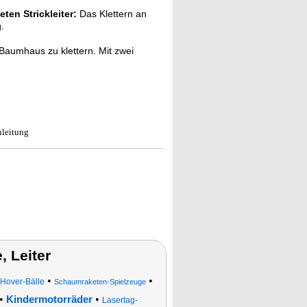
ten Strickleiter:
Das Klettern an
.
aumhaus zu klettern. Mit zwei
nleitung
 Leiter
•
•
-Hover-Bälle
Schaumraketen-Spielzeuge
•
•
Kindermotorräder
Lasertag-