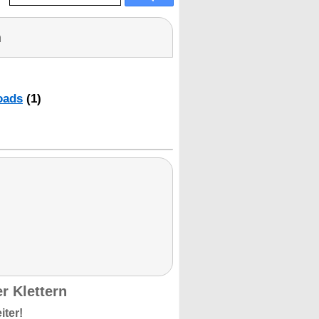
n
oads
(1)
er Klettern
iter!