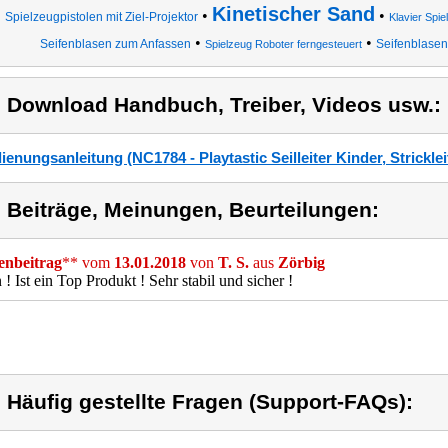
Kinetischer Sand
•
•
Spielzeugpistolen mit Ziel-Projektor
Klavier Spie
•
•
Seifenblasen zum Anfassen
Seifenblasen
Spielzeug Roboter ferngesteuert
) Download Handbuch, Treiber, Videos usw.:
ienungsanleitung (NC1784 - Playtastic Seilleiter Kinder, Stricklei
) Beiträge, Meinungen, Beurteilungen:
nbeitrag
** vom
13.01.2018
von
T. S.
aus
Zörbig
 ! Ist ein Top Produkt ! Sehr stabil und sicher !
) Häufig gestellte Fragen (Support-FAQs):