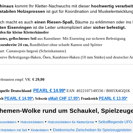
hinaus
kommt Ihr Kletter-Nachwuchs mit dieser
hochwertig verarbeite
 stabilen Holzsprossen
ist gut für Koordination und Muskelentwicklung
ich macht es auch
einen Riesen-Spaß,
Bäume zu erklimmen oder ins B
ten Eisenringen
ist die Leiter unkompliziert aber
sicher befestigt.
ufen für kleine Kletterkünstler
stes, geflochtenes Seil
aus Kunstfaser: Mit Eisenring zur sicheren Befestigung
ssenbreite 24 cm,
Rundhölzer ohne scharfe Kanten und Splitter
art: Castanopsis fargesii (Scheinkastanie)
usive Befestigungs-Haken, Ösen, Karabiner-Haken (10 mm Stärke) und deutscher A
eferanten empf. VK:
€ 29,90
PEARL € 14,99*
quelle
Deutschland
:
EAN:
4022107149556
/ B005X4GQ1K
PEARL € 14,99*
eMall CHF 17.95*
PEARL € 13,95*
ich
;
Schweiz
;
Frankreich
hemen-Wolke rund um Schaukel, Spielzeuge,
•
•
•
Selbstfliegende UFO
ssenleitern
Holzstrickleitern
Holzstrickleitern für Klettertürme
•
•
Elektronische Zielscheiben für Spielzeugpistolen
Holzleitern mit Seil
Kinderleitern