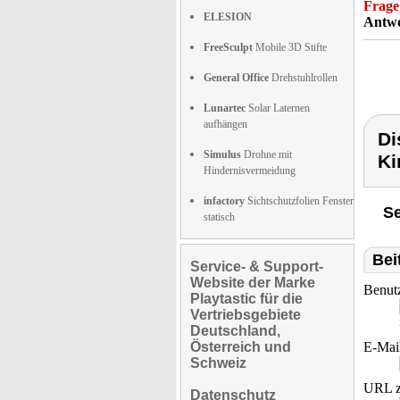
Frage
ELESION
Antwo
FreeSculpt
Mobile 3D Stifte
General Office
Drehstuhlrollen
Lunartec
Solar Laternen
aufhängen
Di
Simulus
Drohne mit
Ki
Hindernisvermeidung
infactory
Sichtschutzfolien Fenster
Se
statisch
Bei
Service- & Support-
Website der Marke
Benut
Playtastic für die
Vertriebsgebiete
Deutschland,
Österreich und
E-Mai
Schweiz
URL z
Datenschutz