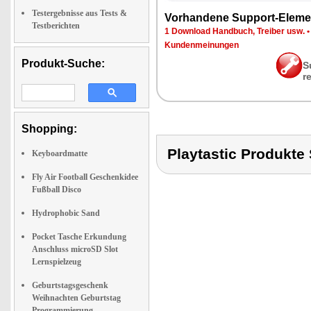
Testergebnisse aus Tests &
Vor­han­de­ne Sup­port-Ele­me
Testberichten
1 Down­load Hand­buch, Trei­ber usw.
Kun­den­mei­nun­gen
Produkt-Suche:
S
r
Shopping:
Playtastic Produkt
Keyboardmatte
Fly Air Football Geschenkidee
Fußball Disco
Hydrophobic Sand
Pocket Tasche Erkundung
Anschluss microSD Slot
Lernspielzeug
Geburtstagsgeschenk
Weihnachten Geburtstag
Programmierung