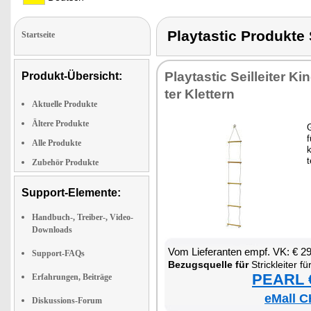
Playtastic Produkt
Startseite
Play­tas­tic Seil­lei­ter Kin
Produkt-Übersicht:
ter Klet­tern
Aktuelle Produkte
Ältere Produkte
G
f
Alle Produkte
k
t
Zubehör Produkte
Support-Elemente:
Handbuch-, Treiber-, Video-
Downloads
Vom Lie­fe­ran­ten empf. VK: € 2
Support-FAQs
Be­zugs­quel­le für
Strick­lei­ter fü
PEARL €
Erfahrungen, Beiträge
eMall C
Diskussions-Forum