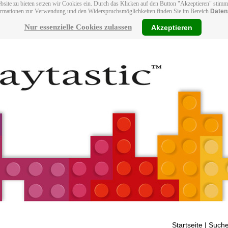
bsite zu bieten setzen wir Cookies ein. Durch das Klicken auf den Button "Akzeptieren" stim
ormationen zur Verwendung und den Widerspruchsmöglichkeiten finden Sie im Bereich
Daten
Nur essenzielle Cookies zulassen
Akzeptieren
Startseite
| Suche