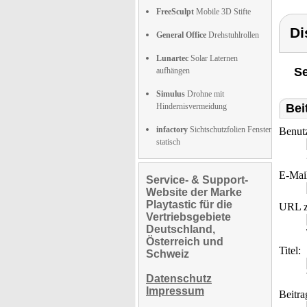
FreeSculpt
Mobile 3D Stifte
Di
General Office
Drehstuhlrollen
Lunartec
Solar Laternen
Se
aufhängen
Simulus
Drohne mit
Hindernisvermeidung
Bei
infactory
Sichtschutzfolien Fenster
Benut
statisch
E-Mai
Service- & Support-
Website der Marke
Playtastic für die
URL z
Vertriebsgebiete
Deutschland,
Österreich und
Titel:
Schweiz
Datenschutz
Impressum
Beitra