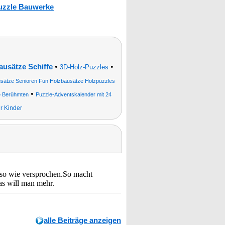
uzzle Bauwerke
•
•
ausätze Schiffe
3D-Holz-Puzzles
sätze Senioren Fun Holzbausätze Holzpuzzles
•
le Berühmten
Puzzle-Adventskalender mit 24
r Kinder
s so wie versprochen.So macht
Was will man mehr.
alle Beiträge anzeigen