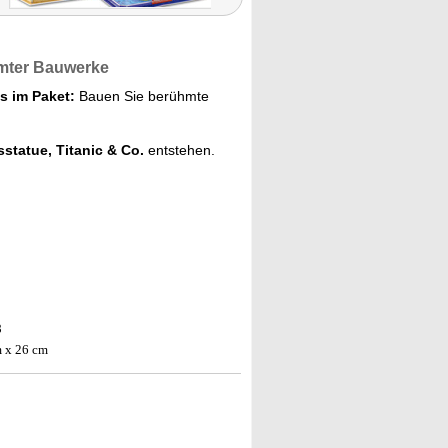
hmter Bauwerke
s im Paket:
Bauen Sie berühmte
tsstatue, Titanic & Co.
entstehen.
8
m x 26 cm