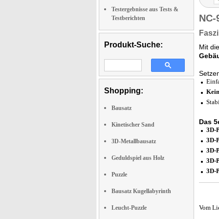
Testergebnisse aus Tests &
NC-
Testberichten
Faszi
Produkt-Suche:
Mit d
Gebäu
Setze
Einf
Shopping:
Kein
Stab
Bausatz
Das 5
Kinetischer Sand
3D-P
3D-P
3D-Metallbausatz
3D-P
Geduldspiel aus Holz
3D-P
3D-P
Puzzle
Bausatz Kugellabyrinth
Vom Li
Leucht-Puzzle