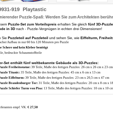
9931-919
Playtastic
nierender Puzzle-Spaß: Werden Sie zum Architekten berü
iesem
Puzzle-Set zum Vorteilspreis
erhalten Sie gleich
fünf 3D-Puzzle
de in 3D
nach - Puzzle-Vergnügen in echten drei Dimensionen!
n Sie
Puzzleteil auf Puzzleteil
und sehen Sie, wie
Eiffelturm, Freihei
acher Aufbau in nur 60 bis 120 Minuten pro Puzzle
e Schere und kein Kleber benötigt
ile, bedruckte Schaumstoffteile
er-Set enthält fünf weltbekannte Gebäude als 3D-Puzzles:
uzzle Freiheitsstatue:
39 Teile, Maße des fertigen Puzzles: 26 cm x 26 cm x 23 cm
uzzle Titanic:
35 Teile, Maße des fertigen Puzzles: 45 cm x 6 cm x 13 cm
uzzle Eiffelturm:
39 Teile, Maße des fertigen Puzzles: 23 cm x 20,5 cm x 47 cm
uzzle Brandenburger Tor:
31 Teile, Maße des fertigen Puzzles: 20 cm x 8 cm x 1
uzzle Schiefer Turm von Pisa:
13 Teile, Maße des fertigen Puzzles: 10 cm x 10 c
eferanten empf. VK:
€ 27,50