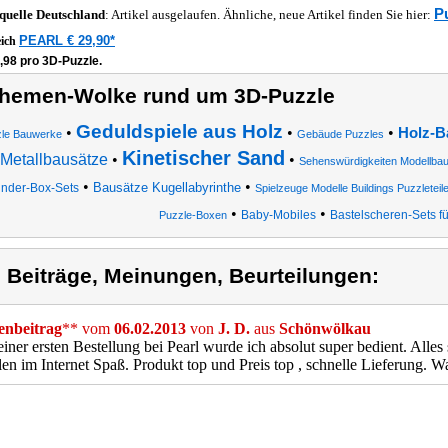
P
quelle
Deutschland
: Artikel ausgelaufen. Ähnliche, neue Artikel finden Sie hier:
PEARL € 29,90*
eich
,98 pro 3D-Puzzle.
hemen-Wolke rund um 3D-Puzzle
Geduldspiele aus Holz
•
•
•
Holz-B
le Bauwerke
Gebäude Puzzles
Kinetischer Sand
Metallbausätze
•
•
Sehenswürdigkeiten Modellbau
•
•
Bausätze Kugellabyrinthe
inder-Box-Sets
Spielzeuge Modelle Buildings Puzzletei
•
•
Baby-Mobiles
Bastelscheren-Sets fü
Puzzle-Boxen
) Beiträge, Meinungen, Beurteilungen:
nbeitrag
** vom
06.02.2013
von
J. D.
aus
Schönwölkau
iner ersten Bestellung bei Pearl wurde ich absolut super bedient. Alle
len im Internet Spaß. Produkt top und Preis top , schnelle Lieferung. 