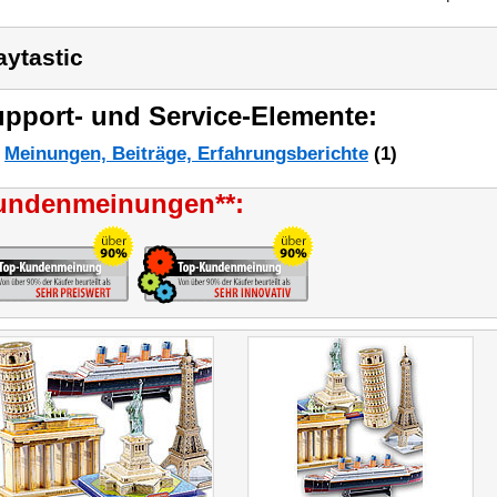
aytastic
pport- und Service-Elemente:
Meinungen, Beiträge, Erfahrungsberichte
(1)
undenmeinungen**: