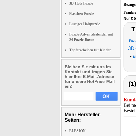
3D-Holz-Puzzle
Bezugs
Frankr
Flaschen-Puzzle
Nur € 5
Lustiges Holzpuzzle
T
Puzzle-Adventskalender mit
24 Puzzle-Boxen
Puzz
3D-
Töpferscheiben für Kinder
•
K
Bleiben Sie mit uns im
Kontakt und tragen Sie
hier Ihre E-Mail-Adresse
für unsere HotPrice-Mail
(1
ein:
Kunde
Bei me
Bestel
Mehr Hersteller-
Seiten:
ELESION