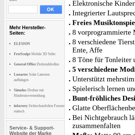
Elektronische Kinde
Integrierter Lautspre
Freies Musiktonspie
Mehr Hersteller-
8 vorprogrammierte 
Seiten:
8 verschiedene Tiers
ELESION
Ente, Affe
FreeSculpt
Mobile 3D Stifte
8 Töne für Tonleiter
General Office
Drehstuhlrollen
5 verschiedene Mod
Lunartec
Solar Laternen
Unterstützt mehrstim
aufhängen
Spielerisch lernen u
Simulus
Drohne mit
Hindernisvermeidung
Bunt-fröhliches Des
infactory
Sichtschutzfolien Fenster
Glatte Oberflächenb
statisch
Bei Nichtgebrauch läs
zusammenfalten
Service- & Support-
Website der Marke