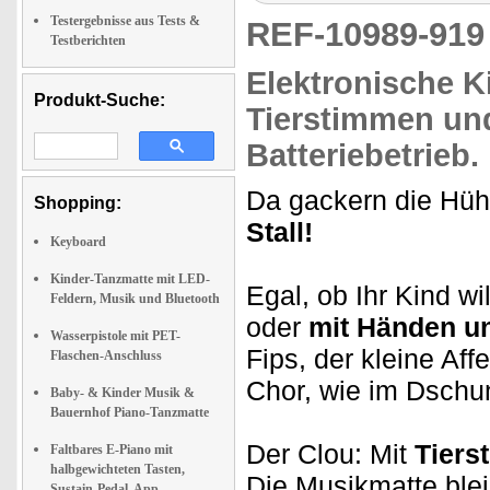
Testergebnisse aus Tests &
REF-10989-91
Testberichten
Elektronische
K
Produkt-Suche:
Tierstimmen
un
Batteriebetrieb.
Da gackern die Hüh
Shopping:
Stall!
Keyboard
Kinder-Tanzmatte mit LED-
Egal, ob Ihr Kind w
Feldern, Musik und Bluetooth
oder
mit Händen u
Wasserpistole mit PET-
Fips, der kleine Affe
Flaschen-Anschluss
Chor, wie im Dschu
Baby- & Kinder Musik &
Bauernhof Piano-Tanzmatte
Der Clou: Mit
Tiers
Faltbares E-Piano mit
halbgewichteten Tasten,
Die Musikmatte blei
Sustain-Pedal, App