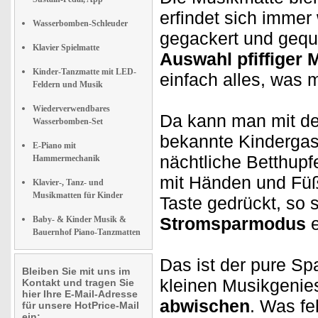
erfindet sich immer 
Wasserbomben-Schleuder
gegackert und gequa
Klavier Spielmatte
Auswahl pfiffiger 
Kinder-Tanzmatte mit LED-
einfach alles, was m
Feldern und Musik
Wiederverwendbares
Da kann man mit d
Wasserbomben-Set
bekannte Kindergas
E-Piano mit
nächtliche Betthupf
Hammermechanik
mit Händen und F
Klavier-, Tanz- und
Musikmatten für Kinder
Taste gedrückt, so 
Stromsparmodus
e
Baby- & Kinder Musik &
Bauernhof Piano-Tanzmatten
Das ist der pure Sp
Bleiben Sie mit uns im
kleinen Musikgenies
Kontakt und tragen Sie
hier Ihre E-Mail-Adresse
abwischen
. Was fe
für unsere HotPrice-Mail
ein: