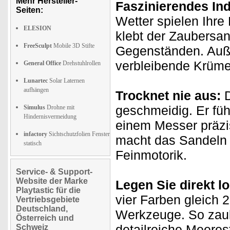
Mehr Hersteller-
Faszinierendes In
Seiten:
Wetter spielen Ihre
ELESION
klebt der Zaubersa
FreeSculpt
Mobile 3D Stifte
Gegenständen. Auße
verbleibende Krümel
General Office
Drehstuhlrollen
Lunartec
Solar Laternen
aufhängen
Trocknet nie aus:
D
geschmeidig. Er fühl
Simulus
Drohne mit
Hindernisvermeidung
einem Messer präzis
infactory
Sichtschutzfolien Fenster
macht das Sandeln 
statisch
Feinmotorik.
Service- & Support-
Website der Marke
Legen Sie direkt lo
Playtastic für die
vier Farben gleich 
Vertriebsgebiete
Deutschland,
Werkzeuge. So zau
Österreich und
detailreiche Meeres
Schweiz