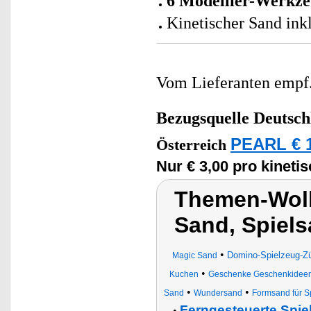
6 Modellier-Werkz
Kinetischer Sand in
Vom Lieferanten emp
Bezugsquelle
Deutsch
PEARL € 1
Österreich
Nur € 3,00 pro kineti
Themen-Wolk
Sand, Spiel
•
Domino-Spielzeug-Z
Magic Sand
•
Kuchen
Geschenke Geschenkideen F
•
•
Sand
Wundersand
Formsand für Sp
Ferngesteuerte Spie
•