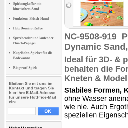
Spielzeugkoffer mit
kinetischem Sand
Funktions-Plüsch-Hund
Holz Domino-Rallye
NC-9508-919
P
Sprechender und laufender
Plüsch-Papagei
Dynamic Sand,
Kugelbahn-Spielset für die
Ideal für
3D- & 
Badewanne
behalten die F
Ringwurf-Spiele
Kneten & Modell
Bleiben Sie mit uns im
Kontakt und tragen Sie
Stabiles Formen, 
hier Ihre E-Mail-Adresse
ohne Wasser aneina
für unsere HotPrice-Mail
ein:
wie nie. Auch Ergot
speziellen Eigensc