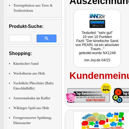
Auszeichnun
Testergebnisse aus Tests &
Testberichten
Produkt-Suche:
Testurteil: "sehr gut"
10 von 10 Punkten
Fazit: "Der kinetische Sand
von PEARL ist ein absoluter
Traum..."
Shopping:
getestet wurde NX1248
inn-Joy.de 04/15
Kinetischer Sand
Kundenmeinu
Wackelturm aus Holz
Nachtlicht Plüschtier (Baby
Einschlafhilfe)
Autorennbahn im Koffer
Wikinger-Spiel aus Holz
Ferngesteuerter Spielzeug-
Dinosaurier