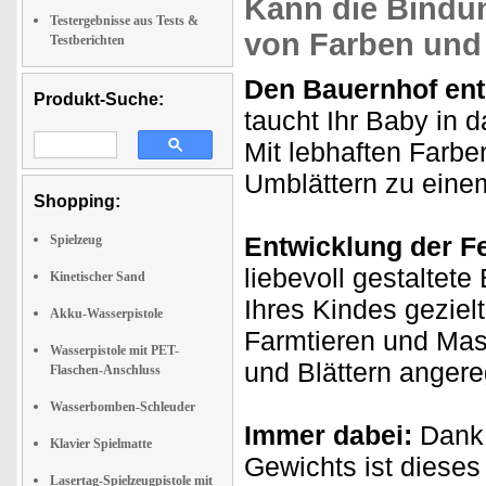
Kann die Bindu
Testergebnisse aus Tests &
von Farben und
Testberichten
Den Bauernhof en
Produkt-Suche:
taucht Ihr Baby in
Mit lebhaften Farbe
Umblättern zu eine
Shopping:
Entwicklung der F
Spielzeug
liebevoll gestaltet
Kinetischer Sand
Ihres Kindes geziel
Akku-Wasserpistole
Farmtieren und Mas
Wasserpistole mit PET-
und Blättern angere
Flaschen-Anschluss
Wasserbomben-Schleuder
Immer dabei:
Dank 
Klavier Spielmatte
Gewichts ist dieses 
Lasertag-Spielzeugpistole mit