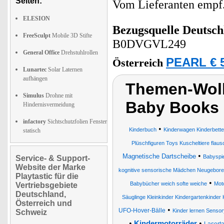
Seiten:
Vom Lieferanten emp
ELESION
Bezugsquelle
Deutsch
FreeSculpt
Mobile 3D Stifte
B0DVGVL249
General Office
Drehstuhlrollen
PEARL € 5
Österreich
Lunartec
Solar Laternen
aufhängen
Themen-Wolk
Simulus
Drohne mit
Baby Books
Hindernisvermeidung
infactory
Sichtschutzfolien Fenster
•
Kinderbuch
Kinderwagen Kinderbett
statisch
Plüschfiguren Toys Kuscheltiere flau
•
Magnetische Dartscheibe
Babyspi
Service- & Support-
Website der Marke
kognitive sensorische Mädchen Neugebor
Playtastic für die
•
Babybücher weich softe weiche
Mot
Vertriebsgebiete
Deutschland,
Säuglinge Kleinkinder Kindergartenkinder
Österreich und
•
UFO-Hover-Bälle
Kinder lernen Sensor
Schweiz
•
•
Kindermotorräder