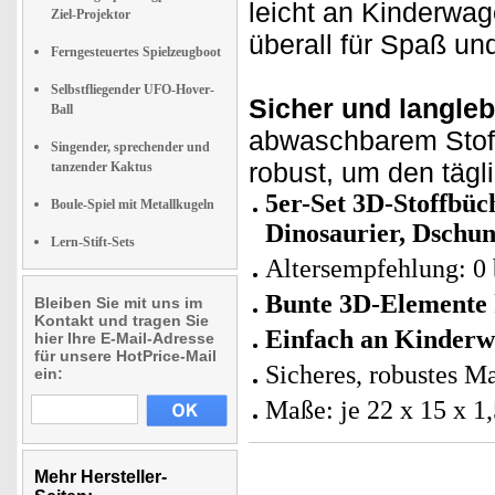
leicht an Kinderwag
Ziel-Projektor
überall für Spaß u
Ferngesteuertes Spielzeugboot
Selbstfliegender UFO-Hover-
Sicher und langleb
Ball
abwaschbarem Stoff,
Singender, sprechender und
robust, um den tägl
tanzender Kaktus
5er-Set 3D-Stoffbü
Boule-Spiel mit Metallkugeln
Dinosaurier, Dschun
Lern-Stift-Sets
Altersempfehlung: 0 
Bunte 3D-Elemente
Bleiben Sie mit uns im
Kontakt und tragen Sie
Einfach an Kinderwa
hier Ihre E-Mail-Adresse
für unsere HotPrice-Mail
Sicheres, robustes Ma
ein:
Maße: je 22 x 15 x 1
Mehr Hersteller-