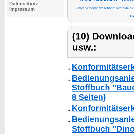
Laserta
Datenschutz
Babyspielzeuge waschbare interaktive 
Impressum
Ba
(10) Downloa
usw.:
Konformitätser
Bedienungsanlei
Stoffbuch "Baue
8 Seiten)
Konformitätser
Bedienungsanlei
Stoffbuch "Dino